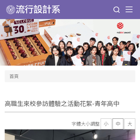
跳
到
主
要
內
容
區
首頁
高職生來校參訪體驗之活動花絮-青年高中
字體大小調整
小
中
大