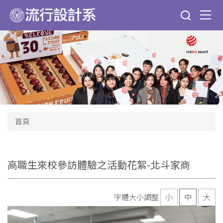
跳
到
主
要
內
容
區
首頁
高職生來校參訪體驗之活動花絮-北斗家商
字體大小調整
小
中
大