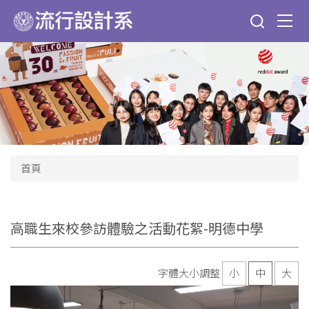
跳
到
主
要
內
容
區
首頁
高職生來校參訪體驗之活動花絮-明德中學
字體大小調整
小
中
大