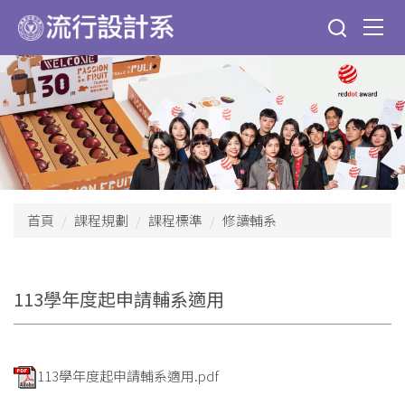
跳
到
主
要
內
容
區
首頁
課程規劃
課程標準
修讀輔系
113學年度起申請輔系適用
113學年度起申請輔系適用.pdf