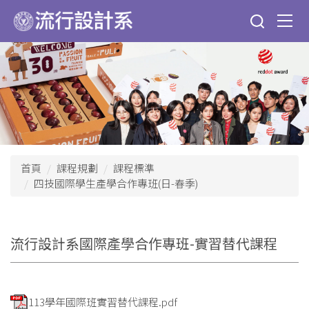
跳
到
主
要
內
容
區
首頁
課程規劃
課程標準
四技國際學生產學合作專班(日-春季)
流行設計系國際產學合作專班-實習替代課程
113學年國際班實習替代課程.pdf