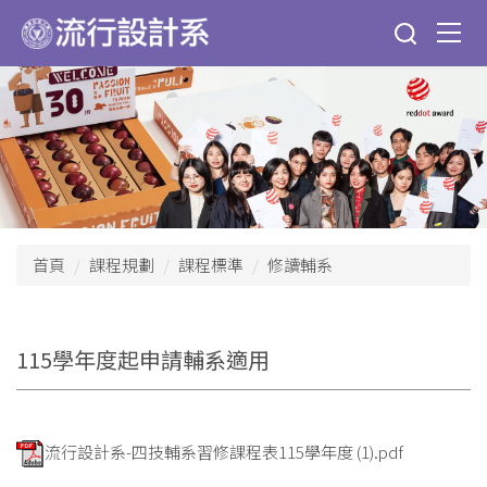
跳
到
主
要
內
容
區
首頁
課程規劃
課程標準
修讀輔系
115學年度起申請輔系適用
流行設計系-四技輔系習修課程表115學年度 (1).pdf