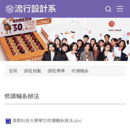
跳
到
主
要
內
容
區
首頁
課程規劃
課程標準
修讀輔系
修讀輔系辦法
嶺東科技大學學生修讀輔系辦法.doc