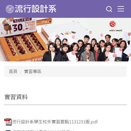
跳
到
主
要
內
容
區
首頁
實習專區
實習資料
流行設計系學生校外實習要點1131231版.pdf