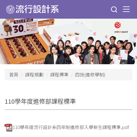
跳
到
主
要
內
容
區
首頁
課程規劃
課程標準
四技(進修學制)
110學年度進修部課程標準
110學年度流行設計系四年制進修部入學新生課程標準.pdf