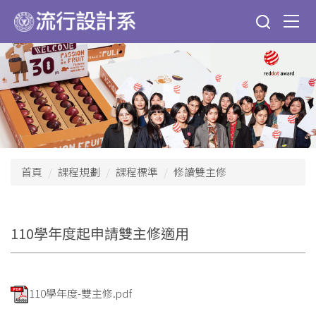
跳
到
主
要
內
容
區
首頁
課程規劃
課程標準
修讀雙主修
110學年度起申請雙主修適用
110學年度-雙主修.pdf