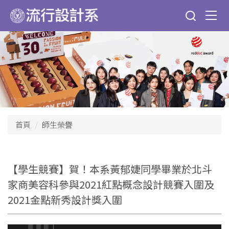
跳
到
主
要
內
容
區
首頁
師生榮譽
【學生競賽】賀！本系黃郁婕同學畢業於北斗
家商美容科參與2021紅點概念設計競賽入圍及
2021金點新秀設計獎入圍