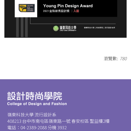
瀏覽數:
780
嶺東科技大學 流行設計系
408213 台中市南屯區嶺東路一號 春安校區 聖益樓2樓
電話：04-2389-2088 分機 3932